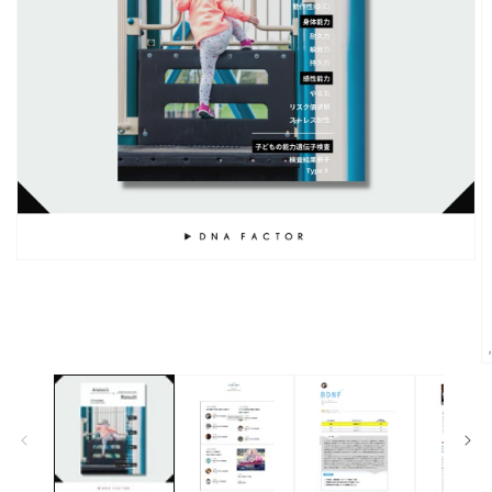
モ
ー
ダ
ル
で
メ
デ
ィ
ア
(1)
を
開