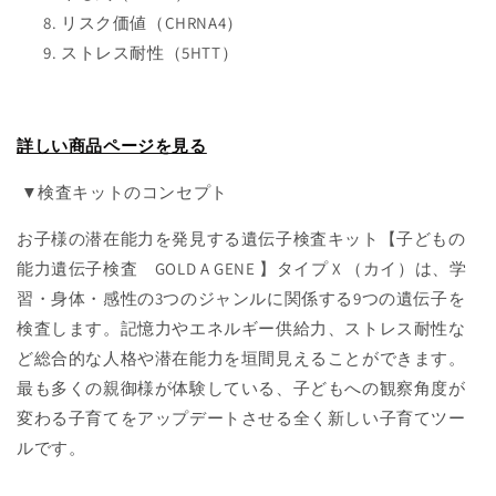
デ
デ
リスク価値（CHRNA4）
ン
ン
ストレス耐性（5HTT）
エ
エ
イ
イ
ジ
ジ
タ
タ
詳しい商品ページを見る
イ
イ
▼検査キットのコンセプト
プ
プ
X/
X/
お子様の潜在能力を発見する遺伝子検査キット【子どもの
全
全
能力遺伝子検査 GOLD A GENE 】タイプ X （カイ）は、学
9
9
遺
遺
習・身体・感性の3つのジャンルに関係する9つの遺伝子を
伝
伝
検査します。記憶力やエネルギー供給力、ストレス耐性な
子
子
ど総合的な人格や潜在能力を垣間見えることができます。
の
の
最も多くの親御様が体験している、子どもへの観察角度が
数
数
変わる子育てをアップデートさせる全く新しい子育てツー
量
量
ルです。
を
を
減
増