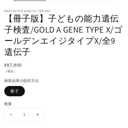
く
DNA FACTOR GENETIC TESTING
(2
【冊子版】子どもの能力遺伝
子検査/GOLD A GENE TYPE X/ゴ
ールデンエイジタイプX/全9
遺伝子
通
¥97,900
常
（税込）
価
検査結果の提供方法
格
冊子
数量
【冊
【冊
子
子