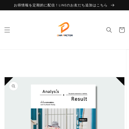
コンテ
お得情報を定期的に配信！LINEのお友だち追加はこちら
ンツに
進む
カ
ー
ト
商品情
報にス
キップ