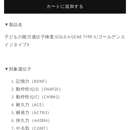
版】
版】
カートに追加する
子
子
ど
ど
も
も
▼製品名
の
の
子どもの能力遺伝子検査/GOLD A GENE TYPE X/ゴールデンエ
能
能
イジタイプX
力
力
遺
遺
伝
伝
子
子
▼対象遺伝子
検
検
査/GOLD
査/GOLD
記憶力（BDNF）
A
A
動作性IQ(S)（SNAP25）
GENE
GENE
動作性IQ(C)（CHRM2）
TYPE
TYPE
X/
耐久力（ACE）
X/
ゴ
ゴ
瞬発力（ACTN3）
ー
ー
持久力（mtDNA）
ル
ル
やる気（COMT）