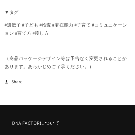
ら
や
す
す
▼タグ
#遺伝子 #子ども #検査 #潜在能力 #子育て #コミュニケーシ
ョン #育て方 #接し方
（商品パッケージデザイン等は予告なく変更されることが
あります。あらかじめご了承ください。）
Share
DNA FACTORについて